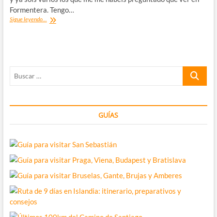
Formentera. Tengo…
Qué
Sigue leyendo...
ver
en
Formentera:
20
tips
Buscar
de
ayuda
…
GUÍAS