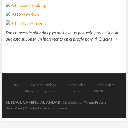
Son enlaces de afiliados y yo me llevo un pequeño porcentaje sin
que esto suponga un incremento en el precio para ti. Gracias! :)-
Info
Camino de Santiago
Casas rurales
Postal viajera
Sobre mí
Mi equipo fotográfico
Entrevistas
SE HACE CAMINO AL ANDAR
| Diseñado por:
Theme Freesia
|
WordPress
| © Todos los derechos reservados