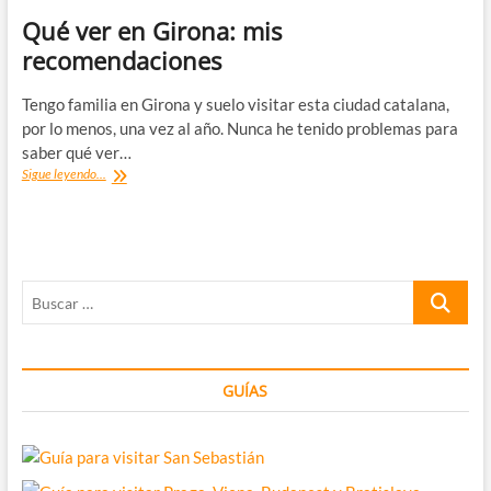
Qué ver en Girona: mis
recomendaciones
Tengo familia en Girona y suelo visitar esta ciudad catalana,
por lo menos, una vez al año. Nunca he tenido problemas para
saber qué ver…
Qué
Sigue leyendo...
ver
en
Girona:
mis
recomendaciones
Buscar
…
GUÍAS