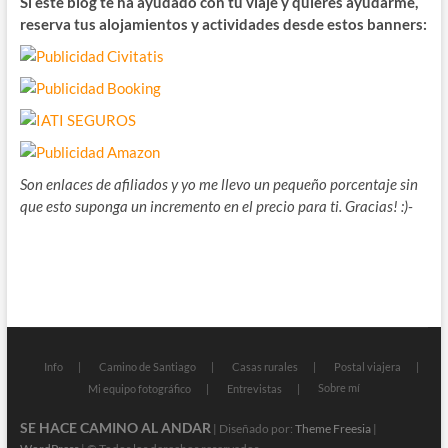
Si este blog te ha ayudado con tu viaje y quieres ayudarme,
reserva tus alojamientos y actividades desde estos banners:
Son enlaces de afiliados y yo me llevo un pequeño porcentaje sin
que esto suponga un incremento en el precio para ti. Gracias! :)-
Info
Camino de Santiago
Casas rurales
Postal viajera
Sobre mí
Mi equipo fotográfico
Entrevistas
SE HACE CAMINO AL ANDAR
| Diseñado por:
Theme Freesia
|