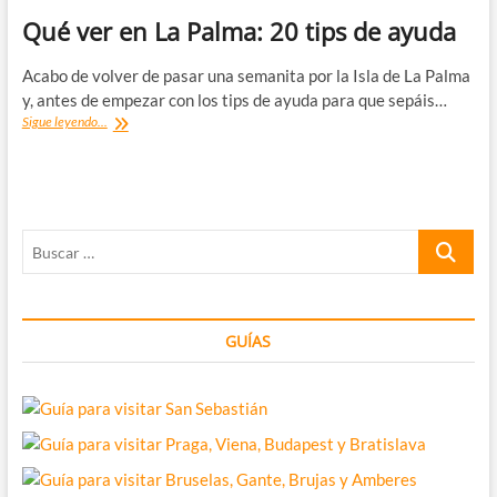
Qué ver en La Palma: 20 tips de ayuda
Acabo de volver de pasar una semanita por la Isla de La Palma
y, antes de empezar con los tips de ayuda para que sepáis…
Qué
Sigue leyendo...
ver
en
La
Palma:
20
Buscar
tips
de
…
ayuda
GUÍAS