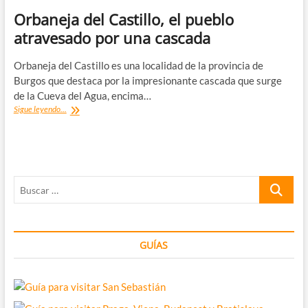
Orbaneja del Castillo, el pueblo
atravesado por una cascada
Orbaneja del Castillo es una localidad de la provincia de
Burgos que destaca por la impresionante cascada que surge
de la Cueva del Agua, encima…
Orbaneja
Sigue leyendo...
del
Castillo,
el
pueblo
atravesado
Buscar
por
una
…
cascada
GUÍAS