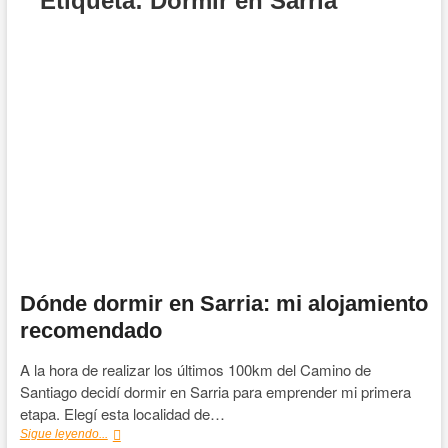
Etiqueta:
Dormir en Sarria
Dónde dormir en Sarria: mi alojamiento
recomendado
A la hora de realizar los últimos 100km del Camino de
Santiago decidí dormir en Sarria para emprender mi primera
etapa. Elegí esta localidad de…
Dónde
Sigue leyendo...