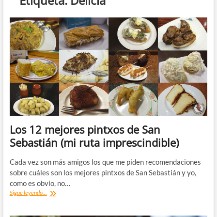
Etiqueta:
Delicia
Los 12 mejores pintxos de San
Sebastián (mi ruta imprescindible)
Cada vez son más amigos los que me piden recomendaciones
sobre cuáles son los mejores pintxos de San Sebastián y yo,
como es obvio, no…
Los
Sigue leyendo...
12
mejores