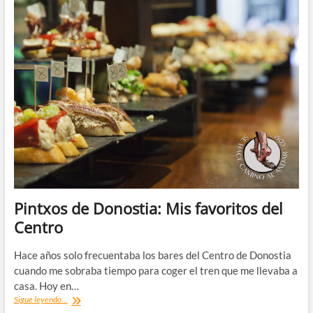
pintxos
de
San
Sebastián
(mi
ruta
imprescindible)
Pintxos de Donostia: Mis favoritos del
Centro
Hace años solo frecuentaba los bares del Centro de Donostia
cuando me sobraba tiempo para coger el tren que me llevaba a
casa. Hoy en…
Pintxos
Sigue leyendo...
de