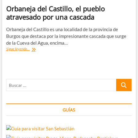
Orbaneja del Castillo, el pueblo
atravesado por una cascada
Orbaneja del Castillo es una localidad de la provincia de
Burgos que destaca por la impresionante cascada que surge
de la Cueva del Agua, encima…
Orbaneja
Sigue leyendo...
del
Castillo,
el
pueblo
atravesado
Buscar
por
una
…
cascada
GUÍAS