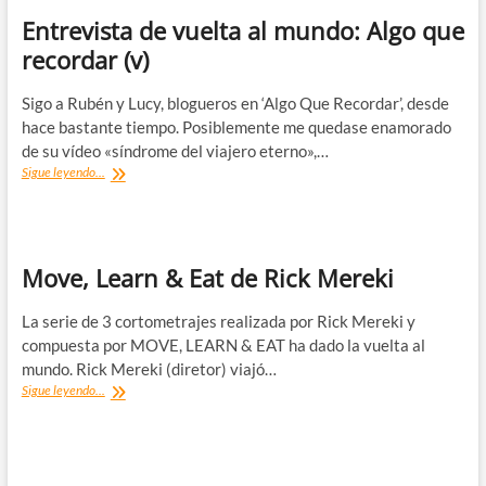
Entrevista de vuelta al mundo: Algo que
recordar (v)
Sigo a Rubén y Lucy, blogueros en ‘Algo Que Recordar’, desde
hace bastante tiempo. Posiblemente me quedase enamorado
de su vídeo «síndrome del viajero eterno»,…
Entrevista
Sigue leyendo...
de
vuelta
al
mundo:
Algo
Move, Learn & Eat de Rick Mereki
que
recordar
La serie de 3 cortometrajes realizada por Rick Mereki y
(v)
compuesta por MOVE, LEARN & EAT ha dado la vuelta al
mundo. Rick Mereki (diretor) viajó…
Move,
Sigue leyendo...
Learn
&
Eat
de