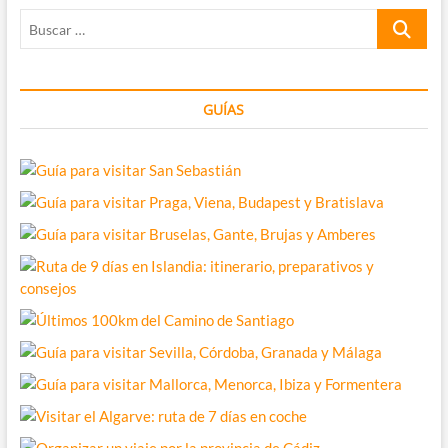
Rick
Buscar
Mereki
…
GUÍAS