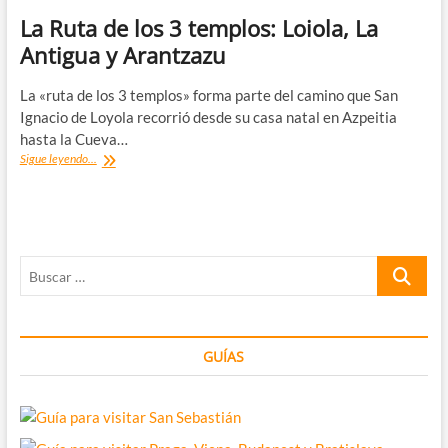
La Ruta de los 3 templos: Loiola, La
Antigua y Arantzazu
La «ruta de los 3 templos» forma parte del camino que San
Ignacio de Loyola recorrió desde su casa natal en Azpeitia
hasta la Cueva…
La
Sigue leyendo...
Ruta
de
los
3
templos:
Buscar
Loiola,
La
…
Antigua
y
Arantzazu
GUÍAS