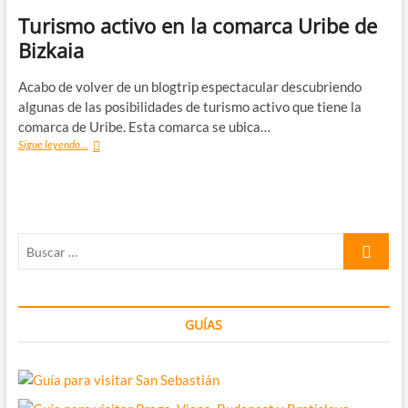
Turismo activo en la comarca Uribe de
Bizkaia
Acabo de volver de un blogtrip espectacular descubriendo
algunas de las posibilidades de turismo activo que tiene la
comarca de Uribe. Esta comarca se ubica…
Turismo
Sigue leyendo...
activo
en
la
comarca
Uribe
Buscar
de
Bizkaia
…
GUÍAS