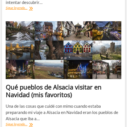
intentar descubrir…
Postal
Sigue leyendo...
viajera:
Alsacia,
tanto
de
noche
como
de
día
Qué pueblos de Alsacia visitar en
Navidad (mis favoritos)
Una de las cosas que cuidé con mimo cuando estaba
preparando mi viaje a Alsacia en Navidad eran los pueblos de
Alsacia que iba a…
Qué
Sigue leyendo...