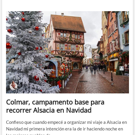
pueblos
de
Alsacia
visitar
en
Navidad
(mis
favoritos)
Colmar, campamento base para
recorrer Alsacia en Navidad
Confieso que cuando empecé a organizar mi viaje a Alsacia en
Navidad mi primera intención era la de ir haciendo noche en