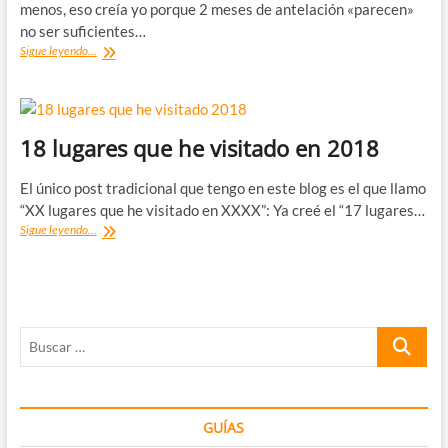
menos, eso creía yo porque 2 meses de antelación «parecen»
no ser suficientes…
¿Dónde
Sigue leyendo...
dormir
en
Colmar?
Mi
hotel
18 lugares que he visitado en 2018
en
Alsacia
El único post tradicional que tengo en este blog es el que llamo
en
“XX lugares que he visitado en XXXX”: Ya creé el “17 lugares…
Navidad
18
Sigue leyendo...
lugares
que
he
visitado
en
Buscar
2018
…
GUÍAS