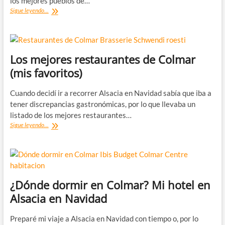
los mejores pueblos de…
Colmar,
Sigue leyendo...
campamento
base
para
recorrer
Alsacia
Los mejores restaurantes de Colmar
en
(mis favoritos)
Navidad
Cuando decidí ir a recorrer Alsacia en Navidad sabía que iba a
tener discrepancias gastronómicas, por lo que llevaba un
listado de los mejores restaurantes…
Los
Sigue leyendo...
mejores
restaurantes
de
Colmar
(mis
favoritos)
¿Dónde dormir en Colmar? Mi hotel en
Alsacia en Navidad
Preparé mi viaje a Alsacia en Navidad con tiempo o, por lo