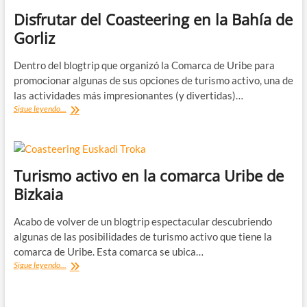
Disfrutar del Coasteering en la Bahía de
Gorliz
Dentro del blogtrip que organizó la Comarca de Uribe para
promocionar algunas de sus opciones de turismo activo, una de
las actividades más impresionantes (y divertidas)…
Disfrutar
Sigue leyendo...
del
Coasteering
en
la
Bahía
Turismo activo en la comarca Uribe de
de
Bizkaia
Gorliz
Acabo de volver de un blogtrip espectacular descubriendo
algunas de las posibilidades de turismo activo que tiene la
comarca de Uribe. Esta comarca se ubica…
Turismo
Sigue leyendo...
activo
en
la