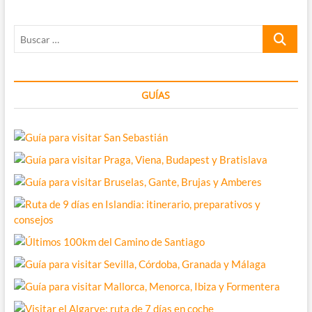
comarca
Uribe
Buscar
de
Bizkaia
…
GUÍAS