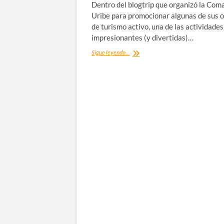
Dentro del blogtrip que organizó la Com
Uribe para promocionar algunas de sus 
de turismo activo, una de las actividade
impresionantes (y divertidas)…
Disfrutar
Sigue leyendo...
del
Coasteering
en
la
Bahía
de
Gorliz