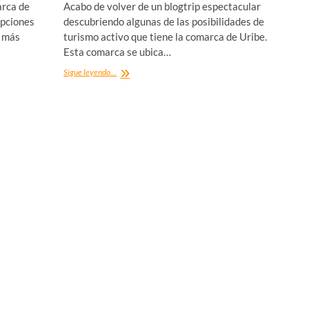
arca de
Acabo de volver de un blogtrip espectacular
opciones
descubriendo algunas de las posibilidades de
s más
turismo activo que tiene la comarca de Uribe.
Esta comarca se ubica…
Turismo
Sigue leyendo...
activo
en
la
comarca
Uribe
de
Bizkaia