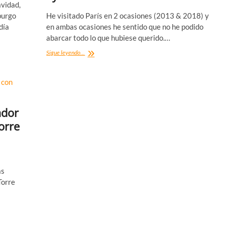
avidad,
burgo
He visitado París en 2 ocasiones (2013 & 2018) y
día
en ambas ocasiones he sentido que no he podido
abarcar todo lo que hubiese querido.…
¿Qué
Sigue leyendo...
ver
en
París?
20
tips
de
ador
ayuda
orre
as
Torre