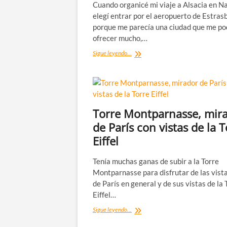
Cuando organicé mi viaje a Alsacia en N
elegí entrar por el aeropuerto de Estras
porque me parecía una ciudad que me po
ofrecer mucho,…
Estrasburgo,
Sigue leyendo...
la
capital
de
la
Navidad
en
Torre Montparnasse, mir
Alsacia
de París con vistas de la T
Eiffel
Tenía muchas ganas de subir a la Torre
Montparnasse para disfrutar de las vist
de París en general y de sus vistas de la 
Eiffel…
Torre
Sigue leyendo...
Montparnasse,