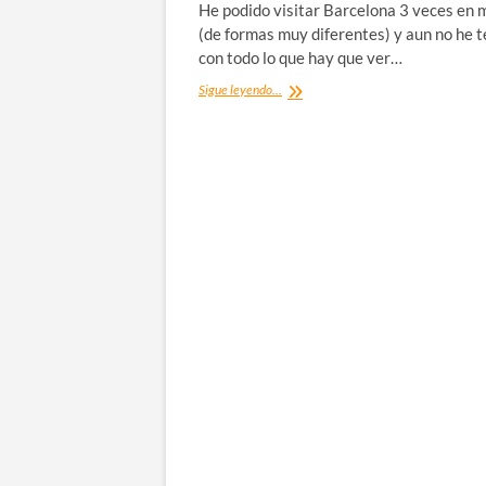
He podido visitar Barcelona 3 veces en m
(de formas muy diferentes) y aun no he 
con todo lo que hay que ver…
Qué
Sigue leyendo...
ver
en
Barcelona:
20+1
tips
de
ayuda