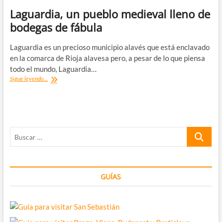
Laguardia, un pueblo medieval lleno de
bodegas de fábula
Laguardia es un precioso municipio alavés que está enclavado
en la comarca de Rioja alavesa pero, a pesar de lo que piensa
todo el mundo, Laguardia…
Laguardia,
Sigue leyendo...
un
pueblo
medieval
lleno
de
Buscar
bodegas
de
…
fábula
GUÍAS