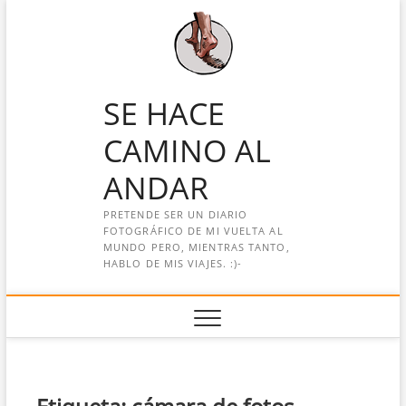
Saltar
al
contenido
SE HACE
CAMINO AL
ANDAR
PRETENDE SER UN DIARIO
FOTOGRÁFICO DE MI VUELTA AL
MUNDO PERO, MIENTRAS TANTO,
HABLO DE MIS VIAJES. :)-