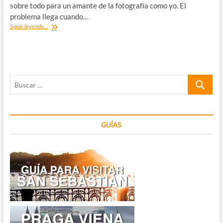
sobre todo para un amante de la fotografía como yo. El
problema llega cuando…
Equipo
Sigue leyendo...
fotográfico
para
dar
la
vuelta
Buscar
al
mundo
…
GUÍAS