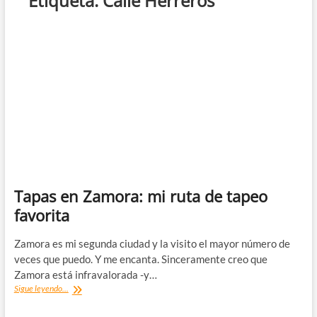
Etiqueta:
Calle Herreros
Tapas en Zamora: mi ruta de tapeo
favorita
Zamora es mi segunda ciudad y la visito el mayor número de
veces que puedo. Y me encanta. Sinceramente creo que
Zamora está infravalorada -y…
Tapas
Sigue leyendo...
en
Zamora: