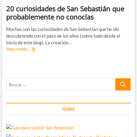
20 curiosidades de San Sebastián que
probablemente no conocías
Muchas son las curiosidades de San Sebastián que he ido
descubriendo con el paso de los años (sobre todo desde el
inicio de este blog). La creación…
20
Sigue leyendo...
curiosidades
de
San
Sebastián
que
Buscar
probablemente
no
…
conocías
GUÍAS