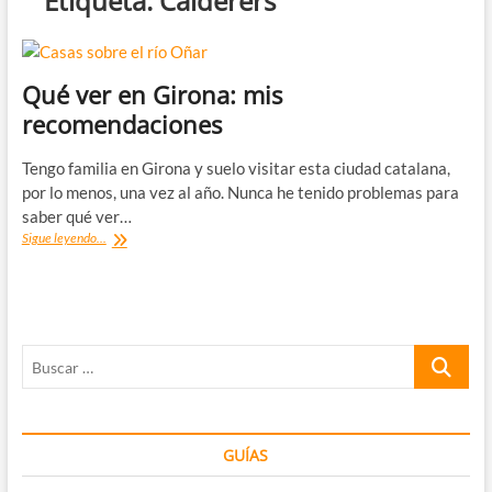
Etiqueta:
Calderers
Qué ver en Girona: mis
recomendaciones
Tengo familia en Girona y suelo visitar esta ciudad catalana,
por lo menos, una vez al año. Nunca he tenido problemas para
saber qué ver…
Qué
Sigue leyendo...
ver
en
Girona:
mis
recomendaciones
Buscar
…
GUÍAS