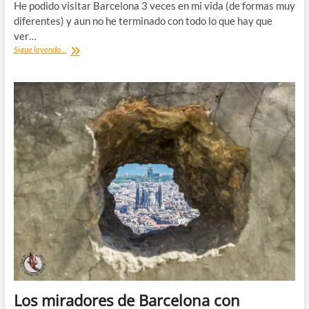
He podido visitar Barcelona 3 veces en mi vida (de formas muy
diferentes) y aun no he terminado con todo lo que hay que
ver…
Qué
Sigue leyendo...
ver
en
Barcelona:
20+1
tips
de
ayuda
Los miradores de Barcelona con