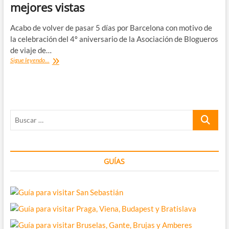
mejores vistas
Acabo de volver de pasar 5 días por Barcelona con motivo de
la celebración del 4º aniversario de la Asociación de Blogueros
de viaje de…
Los
Sigue leyendo...
miradores
de
Barcelona
con
mejores
Buscar
vistas
…
GUÍAS