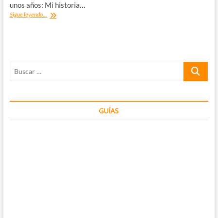
unos años: Mi historia…
Gestos
Sigue leyendo...
del
mundo:
guía
práctica
para
Buscar
no
meterse
…
en
problemas
GUÍAS