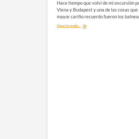
Hace tiempo que volví de mi excursión p
Viena y Budapest y una de las cosas que
mayor cariño recuerdo fueron los balne
Los
Sigue leyendo...
mejores
balnearios
de
Budapest
(mis
favoritos)