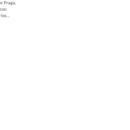
or Praga,
 con
arios…