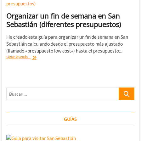
Organizar un fin de semana en San
Sebastián (diferentes presupuestos)
He creado esta guía para organizar un fin de semana en San
Sebastián calculando desde el presupuesto más ajustado
(llamado «presupuesto low cost«) hasta el presupuesto…
Organizar
Sigue leyendo...
un
fin
de
semana
en
Buscar
San
Sebastián
…
(diferentes
presupuestos)
GUÍAS