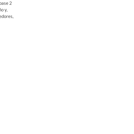
 pase 2
o y,
edores,