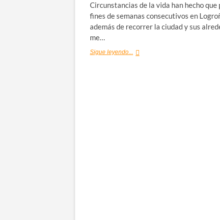
Circunstancias de la vida han hecho que
fines de semanas consecutivos en Logroñ
además de recorrer la ciudad y sus alred
me…
Pinchos
Sigue leyendo...
de
Logroño:
Calle
Laurel
(y
alrededores)