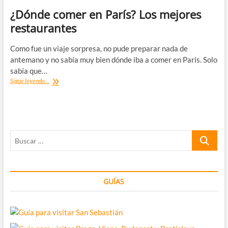
¿Dónde comer en París? Los mejores
restaurantes
Como fue un viaje sorpresa, no pude preparar nada de
antemano y no sabía muy bien dónde iba a comer en París. Solo
sabía que…
¿Dónde
Sigue leyendo...
comer
en
París?
Los
mejores
Buscar
restaurantes
…
GUÍAS