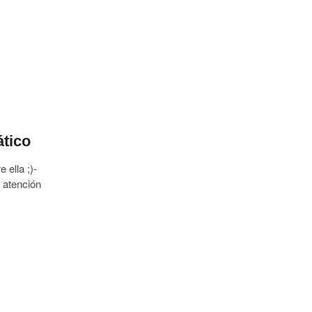
ático
 ella ;)-
 atención