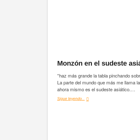
Monzón en el sudeste asi
*haz más grande la tabla pinchando sobre
La parte del mundo que más me llama la
ahora mismo es el sudeste asiático.…
Monzón
Sigue leyendo...
en
el
sudeste
asiático