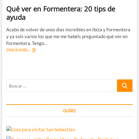
Qué ver en Formentera: 20 tips de
ayuda
Acabo de volver de unos días increíbles en Ibiza y Formentera
y ya sois varios los que me me habéis preguntado qué ver en
Formentera. Tengo…
Qué
Sigue leyendo...
ver
en
Formentera:
20
tips
Buscar
de
ayuda
…
GUÍAS