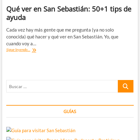
Qué ver en San Sebastián: 50+1 tips de
ayuda
Cada vez hay más gente que me pregunta (ya no solo
conocida) qué hacer y qué ver en San Sebastián. Yo, que
cuando voy a…
Qué
Sigue leyendo...
ver
en
San
Sebastián:
50+1
Buscar
tips
de
…
ayuda
GUÍAS