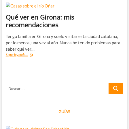
Qué ver en Girona: mis
recomendaciones
Tengo familia en Girona y suelo visitar esta ciudad catalana,
por lo menos, una vez al año. Nunca he tenido problemas para
saber qué ver…
Qué
Sigue leyendo...
ver
en
Girona:
mis
recomendaciones
Buscar
…
GUÍAS