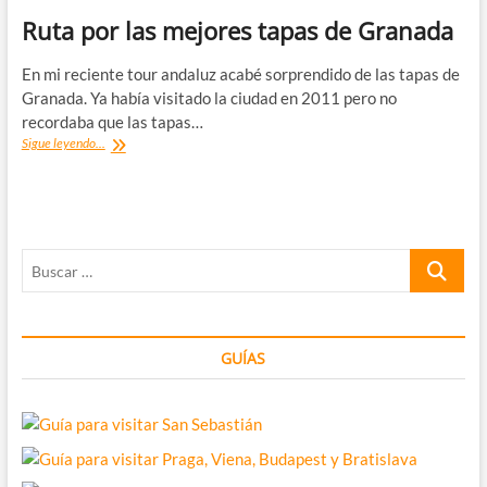
Ruta por las mejores tapas de Granada
En mi reciente tour andaluz acabé sorprendido de las tapas de
Granada. Ya había visitado la ciudad en 2011 pero no
recordaba que las tapas…
Ruta
Sigue leyendo...
por
las
mejores
tapas
de
Buscar
Granada
…
GUÍAS