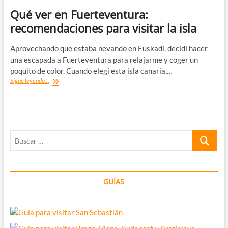
Qué ver en Fuerteventura:
recomendaciones para visitar la isla
Aprovechando que estaba nevando en Euskadi, decidí hacer
una escapada a Fuerteventura para relajarme y coger un
poquito de color. Cuando elegí esta isla canaria,…
Qué
Sigue leyendo...
ver
en
Fuerteventura:
recomendaciones
para
Buscar
visitar
la
…
isla
GUÍAS