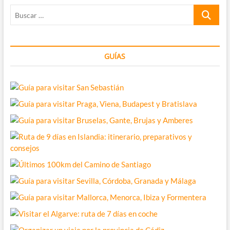
tips
Buscar
de
ayuda
…
GUÍAS