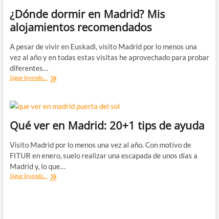
¿Dónde dormir en Madrid? Mis
alojamientos recomendados
A pesar de vivir en Euskadi, visito Madrid por lo menos una
vez al año y en todas estas visitas he aprovechado para probar
diferentes…
¿Dónde
Sigue leyendo...
dormir
en
Madrid?
Mis
alojamientos
Qué ver en Madrid: 20+1 tips de ayuda
recomendados
Visito Madrid por lo menos una vez al año. Con motivo de
FITUR en enero, suelo realizar una escapada de unos días a
Madrid y, lo que…
Qué
Sigue leyendo...
ver
en
Madrid:
20+1