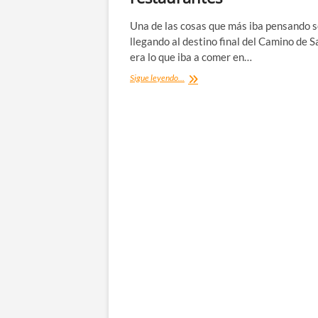
Una de las cosas que más iba pensando s
llegando al destino final del Camino de 
era lo que iba a comer en…
Qué
Sigue leyendo...
comer
en
Santiago
de
Compostela:
mejores
restaurantes