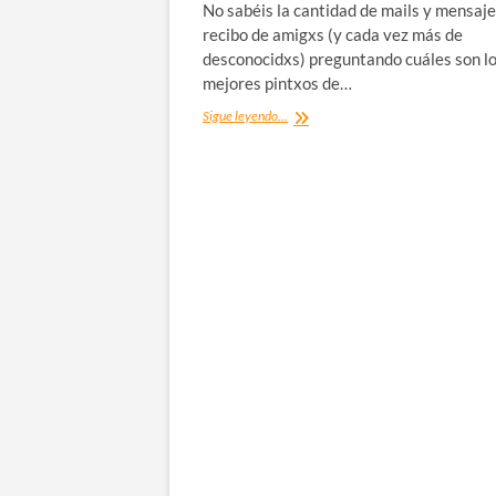
No sabéis la cantidad de mails y mensaj
recibo de amigxs (y cada vez más de
desconocidxs) preguntando cuáles son l
mejores pintxos de…
Pintxos
Sigue leyendo...
de
Donostia:
Mis
favoritos
de
la
Parte
Vieja