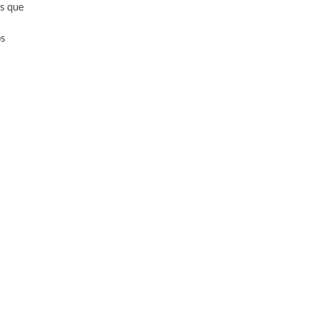
es que
os