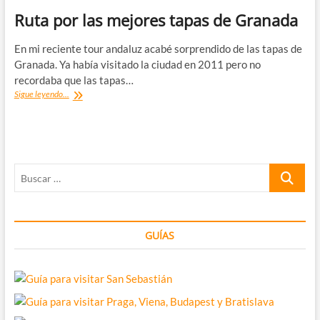
Ruta por las mejores tapas de Granada
En mi reciente tour andaluz acabé sorprendido de las tapas de
Granada. Ya había visitado la ciudad en 2011 pero no
recordaba que las tapas…
Ruta
Sigue leyendo...
por
las
mejores
tapas
de
Buscar
Granada
…
GUÍAS