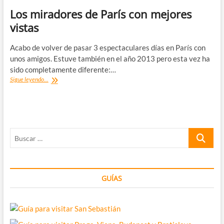
Los miradores de París con mejores
vistas
Acabo de volver de pasar 3 espectaculares días en París con
unos amigos. Estuve también en el año 2013 pero esta vez ha
sido completamente diferente:…
Los
Sigue leyendo...
miradores
de
París
con
mejores
Buscar
vistas
…
GUÍAS