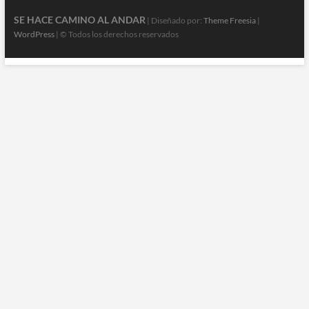
SE HACE CAMINO AL ANDAR
| Diseñado por:
Theme Freesia
|
WordPress
| © Todos los derechos reservados