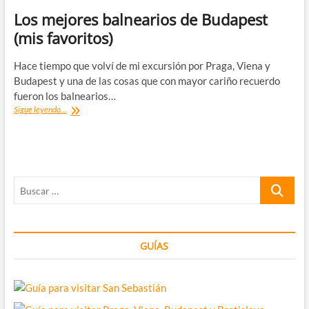
Los mejores balnearios de Budapest
(mis favoritos)
Hace tiempo que volví de mi excursión por Praga, Viena y
Budapest y una de las cosas que con mayor cariño recuerdo
fueron los balnearios…
Los
Sigue leyendo...
mejores
balnearios
de
Budapest
(mis
Buscar
favoritos)
…
GUÍAS