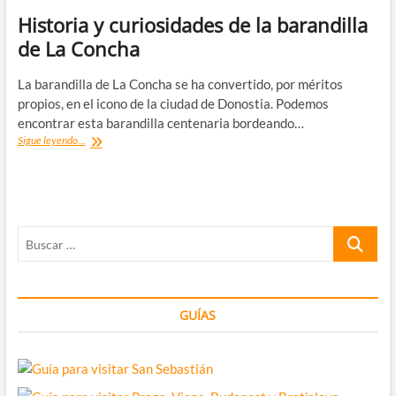
Historia y curiosidades de la barandilla
de La Concha
La barandilla de La Concha se ha convertido, por méritos
propios, en el icono de la ciudad de Donostia. Podemos
encontrar esta barandilla centenaria bordeando…
Historia
Sigue leyendo...
y
curiosidades
de
la
barandilla
Buscar
de
La
…
Concha
GUÍAS