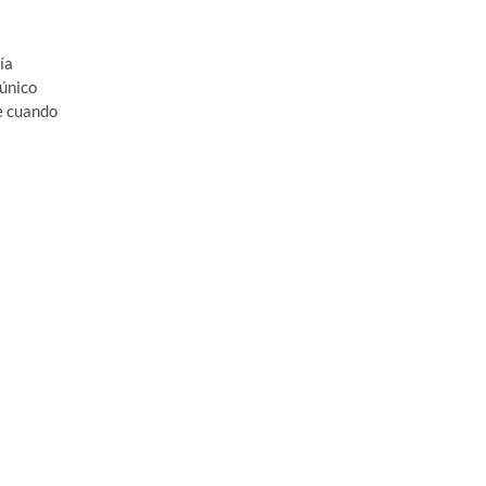
ía
 único
e cuando