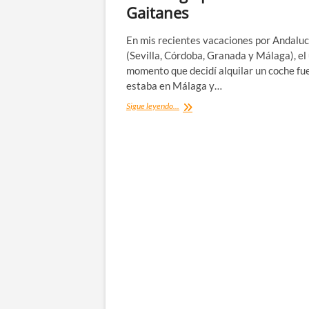
Gaitanes
En mis recientes vacaciones por Andaluc
(Sevilla, Córdoba, Granada y Málaga), el
momento que decidí alquilar un coche fu
estaba en Málaga y…
El
Sigue leyendo...
Caminito
del
Rey,
un
paseo
de
vértigo
por
el
desfiladero
de
Gaitanes