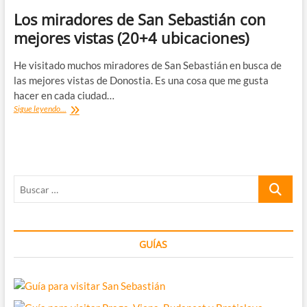
Los miradores de San Sebastián con
mejores vistas (20+4 ubicaciones)
He visitado muchos miradores de San Sebastián en busca de
las mejores vistas de Donostia. Es una cosa que me gusta
hacer en cada ciudad…
Los
Sigue leyendo...
miradores
de
San
Sebastián
con
Buscar
mejores
vistas
…
(20+4
ubicaciones)
GUÍAS