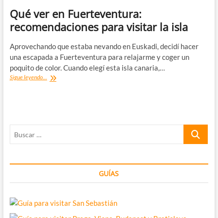
Qué ver en Fuerteventura:
recomendaciones para visitar la isla
Aprovechando que estaba nevando en Euskadi, decidí hacer
una escapada a Fuerteventura para relajarme y coger un
poquito de color. Cuando elegí esta isla canaria,…
Qué
Sigue leyendo...
ver
en
Fuerteventura:
recomendaciones
para
Buscar
visitar
la
…
isla
GUÍAS