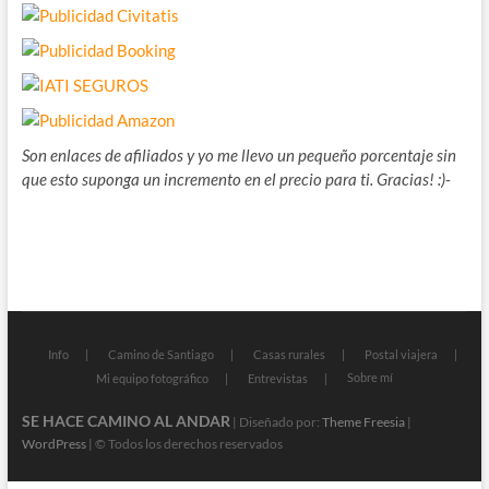
Son enlaces de afiliados y yo me llevo un pequeño porcentaje sin
que esto suponga un incremento en el precio para ti. Gracias! :)-
Info
Camino de Santiago
Casas rurales
Postal viajera
Sobre mí
Mi equipo fotográfico
Entrevistas
SE HACE CAMINO AL ANDAR
| Diseñado por:
Theme Freesia
|
WordPress
| © Todos los derechos reservados