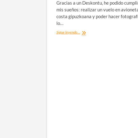
Gracias a un Deskontu, he podido cumpli
mis sueños: realizar un vuelo en avioneta
costa gipuzkoana y poder hacer fotograf
lo…
Vuelo
Sigue leyendo...
en
avioneta
sobre
la
costa
gipuzkoana