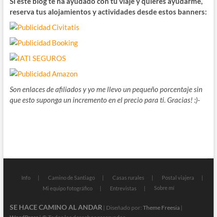
Si este blog te ha ayudado con tu viaje y quieres ayudarme,
reserva tus alojamientos y actividades desde estos banners:
Son enlaces de afiliados y yo me llevo un pequeño porcentaje sin
que esto suponga un incremento en el precio para ti. Gracias! :)-
Info
Camino de Santiago
Casas rurales
Postal viajera
Sobre mí
Mi equipo fotográfico
Entrevistas
SE HACE CAMINO AL ANDAR
| Diseñado por:
Theme Freesia
|