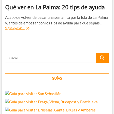
Qué ver en La Palma: 20 tips de ayuda
Acabo de volver de pasar una semanita por la Isla de La Palma
y, antes de empezar con los tips de ayuda para que sepáis…
Qué
Sigue leyendo...
ver
en
La
Palma:
20
Buscar
tips
de
…
ayuda
GUÍAS