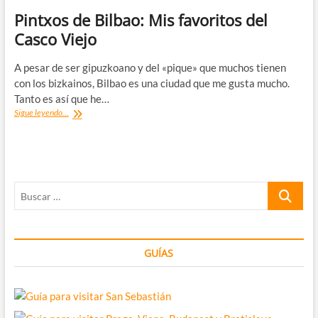
Pintxos de Bilbao: Mis favoritos del
Casco Viejo
A pesar de ser gipuzkoano y del «pique» que muchos tienen
con los bizkainos, Bilbao es una ciudad que me gusta mucho.
Tanto es así que he…
Pintxos
Sigue leyendo...
de
Bilbao:
Mis
favoritos
del
Buscar
Casco
Viejo
…
GUÍAS