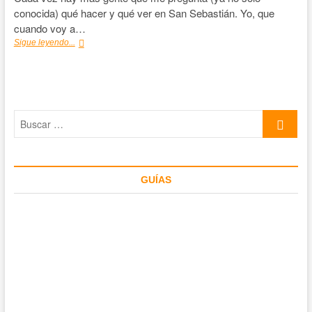
conocida) qué hacer y qué ver en San Sebastián. Yo, que
cuando voy a…
Qué
Sigue leyendo...
ver
en
San
Sebastián:
50+1
Buscar
tips
de
…
ayuda
GUÍAS