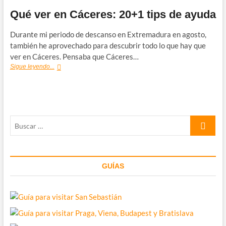
Qué ver en Cáceres: 20+1 tips de ayuda
Durante mi periodo de descanso en Extremadura en agosto,
también he aprovechado para descubrir todo lo que hay que
ver en Cáceres. Pensaba que Cáceres…
Qué
Sigue leyendo...
ver
en
Cáceres:
20+1
tips
Buscar
de
ayuda
…
GUÍAS