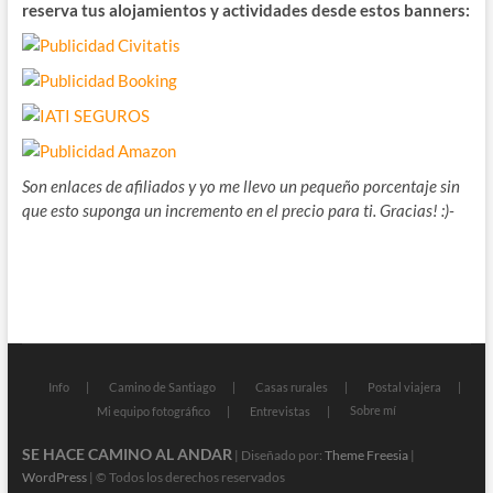
reserva tus alojamientos y actividades desde estos banners:
Son enlaces de afiliados y yo me llevo un pequeño porcentaje sin
que esto suponga un incremento en el precio para ti. Gracias! :)-
Info
Camino de Santiago
Casas rurales
Postal viajera
Sobre mí
Mi equipo fotográfico
Entrevistas
SE HACE CAMINO AL ANDAR
| Diseñado por:
Theme Freesia
|
WordPress
| © Todos los derechos reservados