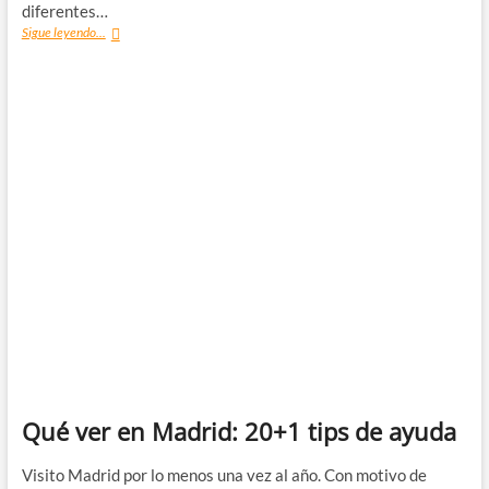
diferentes…
¿Dónde
Sigue leyendo...
dormir
en
Madrid?
Mis
alojamientos
recomendados
Qué ver en Madrid: 20+1 tips de ayuda
Visito Madrid por lo menos una vez al año. Con motivo de