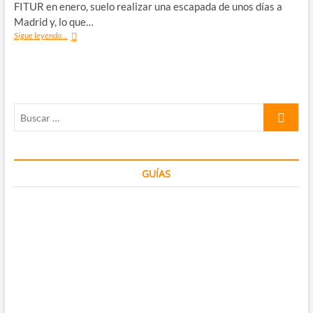
FITUR en enero, suelo realizar una escapada de unos días a
Madrid y, lo que…
Qué
Sigue leyendo...
ver
en
Madrid:
20+1
tips
Buscar
de
ayuda
…
GUÍAS